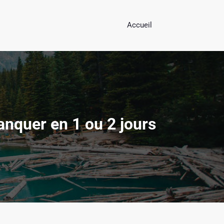
Accueil
r bien préparer son séjour
e.com
manquer en 1 ou 2 jours